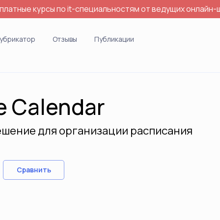
платные курсы по it-специальностям от ведущих онлайн-
убрикатор
Отзывы
Публикации
e Calendar
ешение для организации расписания
Сравнить