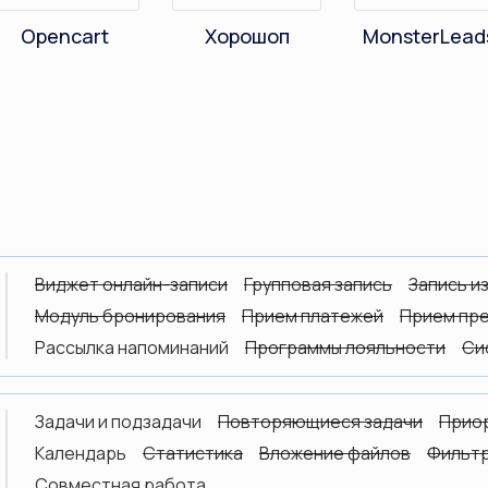
Opencart
Хорошоп
MonsterLead
Виджет онлайн-записи
Групповая запись
Запись и
Модуль бронирования
Прием платежей
Прием пр
Рассылка напоминаний
Программы лояльности
Си
Задачи и подзадачи
Повторяющиеся задачи
Прио
Календарь
Статистика
Вложение файлов
Фильтр
Совместная работа