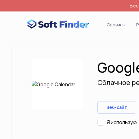
Бес
Войти
Сервисы
Р
Googl
Облачное р
Веб-сайт
Я использую