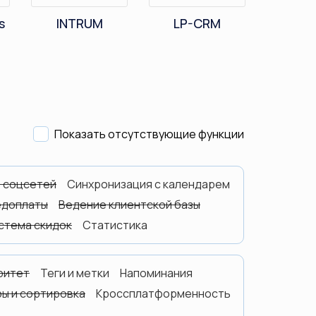
s
INTRUM
LP-CRM
Mail
Показать отсутствующие функции
з соцсетей
Синхронизация с календарем
едоплаты
Ведение клиентской базы
стема скидок
Статистика
ритет
Теги и метки
Напоминания
ы и сортировка
Кроссплатформенность