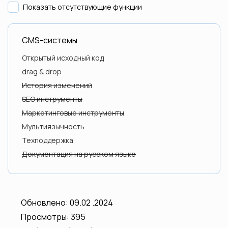
Показать отсутствующие функции
МойСклад
CMS-системы
Открытый исходный код
Бизнес.ру
drag & drop
История изменений
SEO инструменты
MailChimp
Маркетинговые инструменты
Мультиязычность
Техподдержка
Mailigen
Документация на русском языке
HubSpot
Обновлено: 09.02 .2024
Просмотры: 395