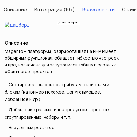
Описание
Интеграция (107)
Возможности
Отзыв
Настройки товаров
Конструктор
Покупатели
Маркетинг
Настройки
Дашборд
Продажи
Контент
Каталог
Отчеты
Next
Previous
Описание
Magento – платформа, разработанная на PHP. Имеет
обширный функционал, обладает гибкостью настроек
и предназначена для запуска масштабных и сложных
eCommerce-проектов.
Сортировка товаров по атрибутам, свойствам и
блокам (например Похожее, Сопутствующее,
Избранное и др.).
Добавление разных типов продуктов – простые,
сгруппированные, наборы и т. п.
Визуальный редактор.