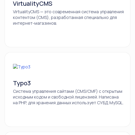
VirtualityCMS
VirtualityCMS — это современная система управления
контентом (CMS), разработанная специально для
Via.Delivery
интернет-магазинов.
Hootsuite
Plerdy
Typo3
Система управления сайтами (CMS/CMF) с открытым
SmartCat
исходным кодом и свободной лицензией. Написана
на PHP, для хранения данных использует СУБД MySQL.
Finteza