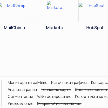
MailChimp
Marketo
HubSpot
Мониторинг real-time
Источники трафика
Конверс
Анализ страниц
Тепловые карты
Оценка качества
Сегментация
А/B-тестирование
Когортный анали
Уведомления
Открытый исходный код