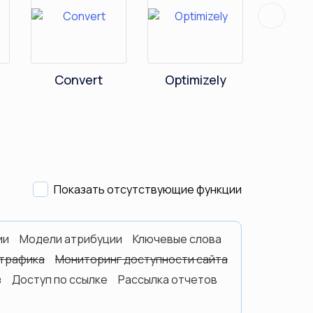
Next
Convert
Optimizely
V
Показать отсутствующие функции
ии
Модели атрибуции
Ключевые слова
 трафика
Мониторинг доступности сайта
з
Доступ по ссылке
Рассылка отчетов