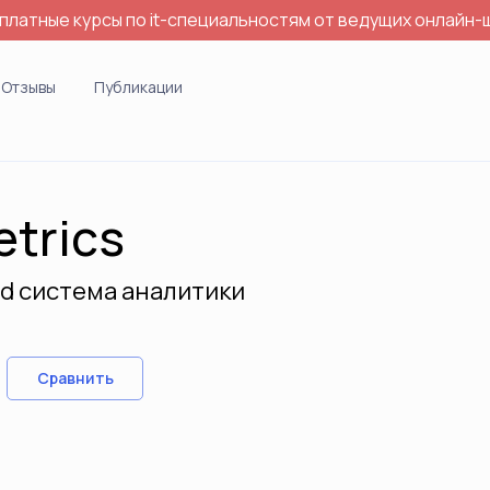
платные курсы по it-специальностям от ведущих онлайн-
Отзывы
Публикации
etrics
d система аналитики
Сравнить