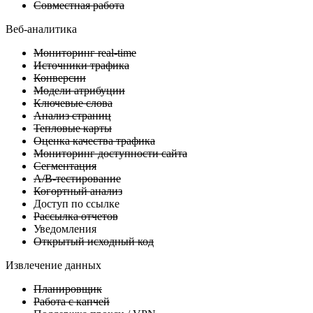
Совместная работа
Веб-аналитика
Мониторинг real-time
Источники трафика
Конверсии
Модели атрибуции
Ключевые слова
Анализ страниц
Тепловые карты
Оценка качества трафика
Мониторинг доступности сайта
Сегментация
А/B-тестирование
Когортный анализ
Доступ по ссылке
Рассылка отчетов
Уведомления
Открытый исходный код
Извлечение данных
Планировщик
Работа с капчей