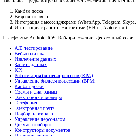
вакансию. Предусмотрена возможность отслеживания KPI по н
Канбан-доска
Видеоинтервью
Интеграция с мессенджерами (WhatsApp, Telegram, Skype, V
Интеграция с работными сайтами (HH.ru, Avito и т.д.)
Платформы:
Android, iOS, Веб-приложение, Десктопный софт
А/B-тестирование
Веб-аналитика
Извлечение данных
Защита данных
KPI
Роботизация бизнес-процессов (RPA)
Управление бизнес-процессами (BPM)
Канбан-доски
Схемы и диаграммы
Электронные таблицы
Телефония
Электронная почта
Подбор персонала
Управление персоналом
Документооборот
Конструкторы документов
Правовая система