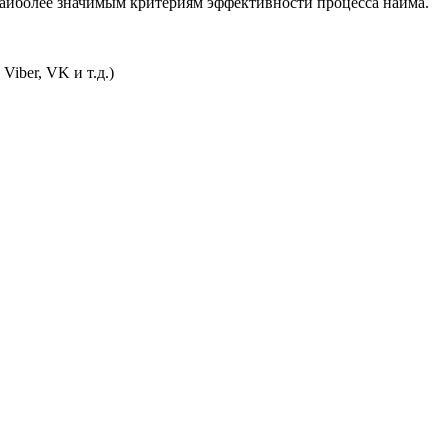
аиболее значимым критериям эффективности процесса найма.
iber, VK и т.д.)