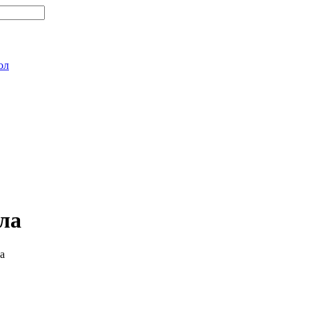
ол
ла
а