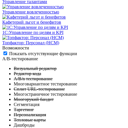
Управление талантами
Управление вовлеченностью
Кафетерий льгот и бенефитов
1С:Управление по целям и KPI
Топфактор: Персонал (HCM)
Возможности
Показать отсутствующие функции
А/B-тестирование
Визуальный редактор
Редактор кода
A/B/n тестирование
Многовариантное тестирование
Сплит URL-тестирование
Многостраничное тестирование
Многорукий бандит
Сегментация
Таргетинг
Персонализация
Тепловые карты
Дашброды