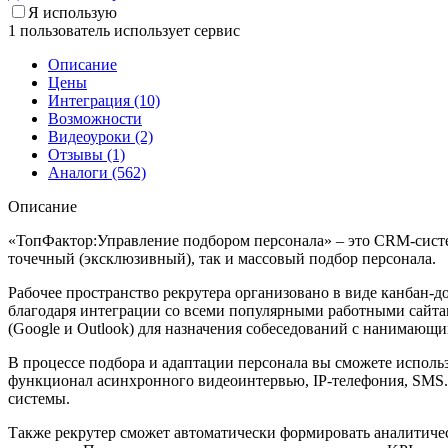
Я использую
1 пользователь использует сервис
Описание
Цены
Интеграция (10)
Возможности
Видеоуроки (2)
Отзывы (1)
Аналоги (562)
Описание
«ТопФактор:Управление подбором персонала» – это CRM-систем
точечный (эксклюзивный), так и массовый подбор персонала.
Рабочее пространство рекрутера организовано в виде канбан-д
благодаря интеграции со всеми популярными работными сайтами 
(Google и Outlook) для назначения собеседований с нанимающ
В процессе подбора и адаптации персонала вы сможете использо
функционал асинхронного видеоинтервью, IP-телефония, SMS.
системы.
Также рекрутер сможет автоматически формировать аналитичес