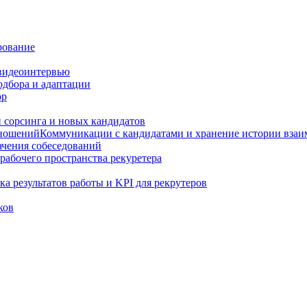
рование
видеоинтервью
подбора и адаптации
ор
 сорсинга и новых кандидатов
Коммуникации с кандидатами и хранение истории вза
ачения собеседований
рабочего пространства рекуретера
а результатов работы и KPI для рекрутеров
ков