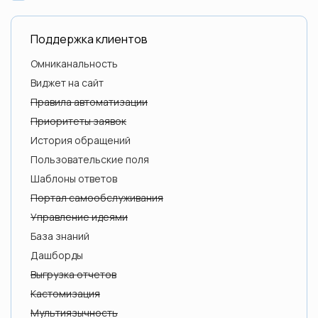
Zendesk
Поддержка клиентов
Омниканальность
ELMA365
Виджет на сайт
Правила автоматизации
Приоритеты заявок
SONLINE
История обращений
Пользовательские поля
Шаблоны ответов
Twilio
Портал самообслуживания
Управление идеями
База знаний
Kayako
Дашборды
Выгрузка отчетов
Кастомизация
Sales Creatio
Мультиязычность