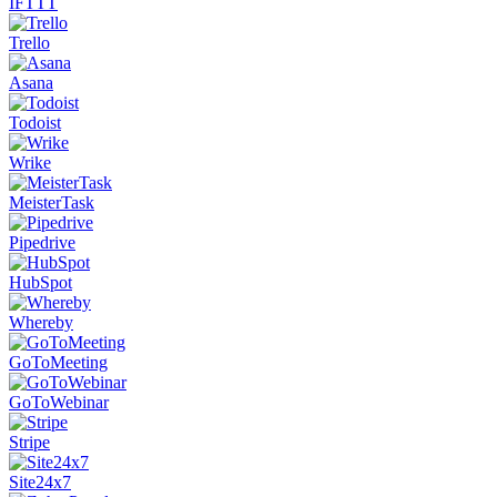
IFTTT
Trello
Asana
Todoist
Wrike
MeisterTask
Pipedrive
HubSpot
Whereby
GoToMeeting
GoToWebinar
Stripe
Site24x7