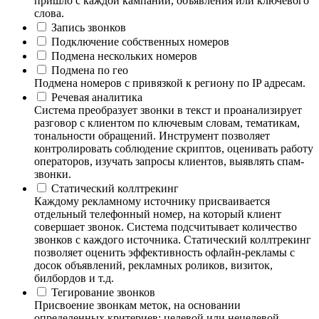
пришло с каждой кампании, объявления или ключевого
слова.
Запись звонков
Подключение собственных номеров
Подмена нескольких номеров
Подмена по гео
Подмена номеров с привязкой к региону по IP адресам.
Речевая аналитика
Система преобразует звонки в текст и проанализирует
разговор с клиентом по ключевым словам, тематикам,
тональности обращений. Инструмент позволяет
контролировать соблюдение скриптов, оценивать работу
операторов, изучать запросы клиентов, выявлять спам-
звонки.
Статический коллтрекинг
Каждому рекламному источнику присваивается
отдельный телефонный номер, на который клиент
совершает звонок. Система подсчитывает количество
звонков с каждого источника. Статический коллтрекинг
позволяет оценить эффективность офлайн-рекламы с
досок объявлений, рекламных роликов, визиток,
билбордов и т.д.
Тегирование звонков
Присвоение звонкам меток, на основании
определенных критериев: целевой или нецелевой