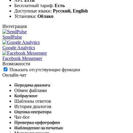
API:
Есть
Бесплатный тариф:
Есть
Доступные языки:
Русский, English
Установка:
Облако
Интеграция
SendPulse
Google Analytics
Facebook Messenger
Возможности
Показать отсутствующие функции
Онлайн-чат
Передача диалога
Обмен файлами
Кобраузинг
Шаблоны ответов
История диалогов
Оценка оператора
Чат-бот
Проверка орфографии
Наблюдение за печатью