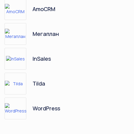
AmoCRM
Мегаплан
InSales
Tilda
WordPress
RetailCRM