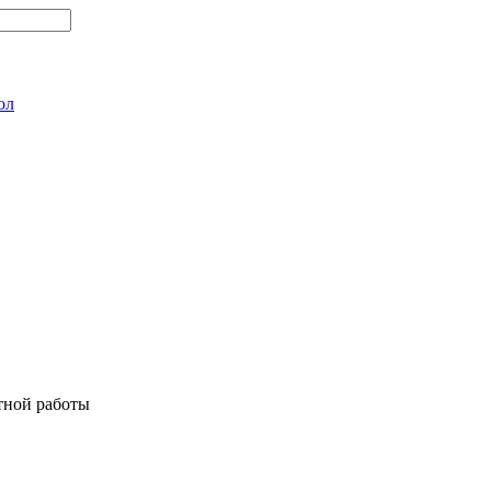
ол
тной работы