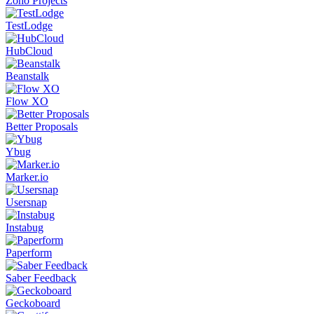
Zoho Projects
TestLodge
HubCloud
Beanstalk
Flow XO
Better Proposals
Ybug
Marker.io
Usersnap
Instabug
Paperform
Saber Feedback
Geckoboard