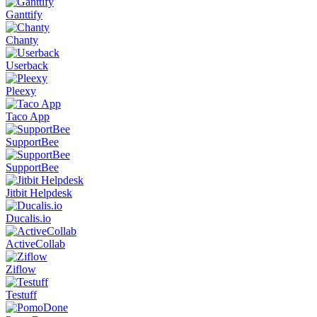
Ganttify
Chanty
Userback
Pleexy
Taco App
SupportBee
SupportBee
Jitbit Helpdesk
Ducalis.io
ActiveCollab
Ziflow
Testuff