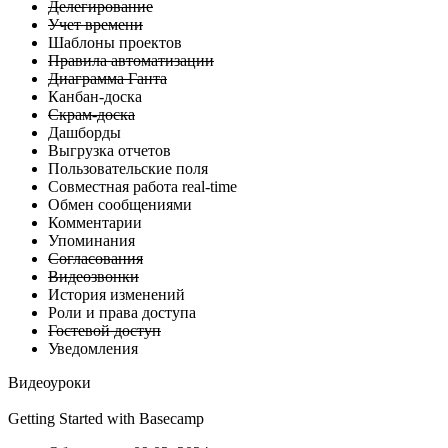
Делегирование
Учет времени
Шаблоны проектов
Правила автоматизации
Диаграмма Ганта
Канбан-доска
Скрам-доска
Дашборды
Выгрузка отчетов
Пользовательские поля
Совместная работа real-time
Обмен сообщениями
Комментарии
Упоминания
Согласования
Видеозвонки
История изменений
Роли и права доступа
Гостевой доступ
Уведомления
Видеоуроки
Getting Started with Basecamp