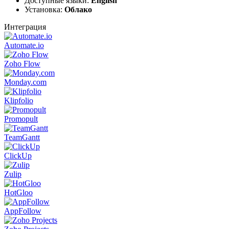
Доступные языки:
English
Установка:
Облако
Интеграция
Automate.io
Zoho Flow
Monday.com
Klipfolio
Promopult
TeamGantt
ClickUp
Zulip
HotGloo
AppFollow