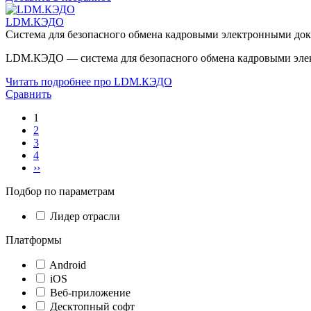
LDM.КЭДО
Система для безопасного обмена кадровыми электронными до
LDM.КЭДО — система для безопасного обмена кадровыми элек
Читать подробнее про LDM.КЭДО
Сравнить
1
2
3
4
››
Подбор по параметрам
Лидер отрасли
Платформы
Android
iOS
Веб-приложение
Десктопный софт