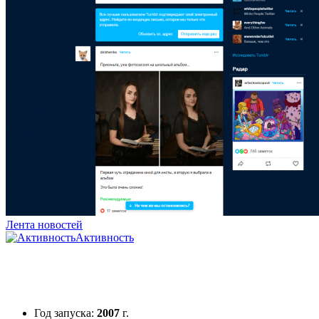
Лента новостей
Активность
Год запуска:
2007
г.