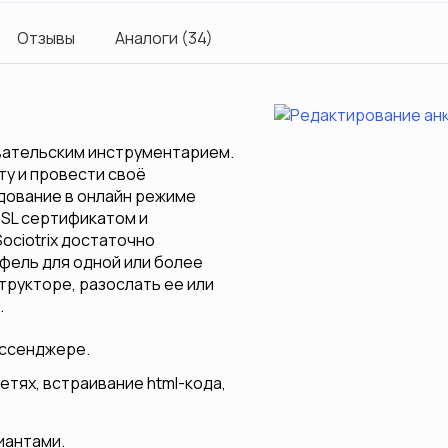
Отзывы
Аналоги (34)
Previous
вательским инструментарием.
у и провести своё
дование в онлайн режиме
SSL сертификатом и
ociotrix достаточно
тфель для одной или более
структоре, разослать ее или
.
ессенджере.
тях, встраивание html-кода,
иантами.