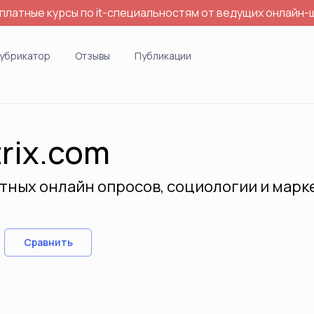
платные курсы по it-специальностям от ведущих онлайн-
убрикатор
Отзывы
Публикации
trix.com
тных онлайн опросов, социологии и марк
Сравнить