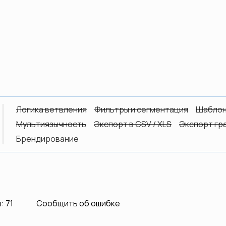
Логика ветвления
Фильтры и сегментация
Шаблон
Мультиязычность
Экспорт в CSV / XLS
Экспорт гр
Брендирование
 71
Сообщить об ошибке