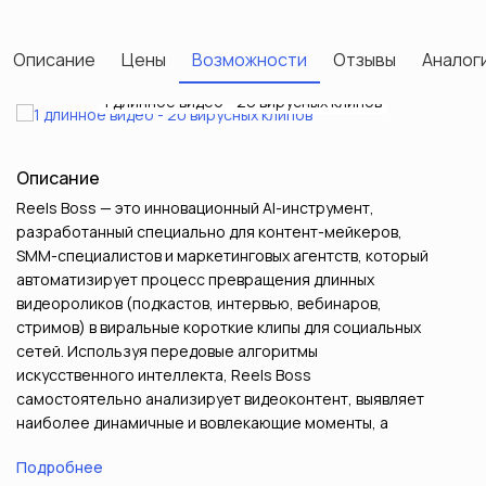
Описание
Цены
Возможности
Отзывы
Аналоги
1 длинное видео - 20 вирусных клипов
Полный набор ИИ-инструментов
Экономьте 10+ часов в неделю
Для блогеров, SMM и медиа
Результаты пользователей
Next
Previous
Описание
Reels Boss — это инновационный AI-инструмент,
разработанный специально для контент-мейкеров,
SMM-специалистов и маркетинговых агентств, который
автоматизирует процесс превращения длинных
видеороликов (подкастов, интервью, вебинаров,
стримов) в виральные короткие клипы для социальных
сетей. Используя передовые алгоритмы
искусственного интеллекта, Reels Boss
самостоятельно анализирует видеоконтент, выявляет
наиболее динамичные и вовлекающие моменты, а
затем автоматически нарезает их в формат Shorts,
Подробнее
Reels и TikTok. Сервис не просто обрезает видео, но и