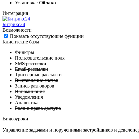
Установка:
Облако
Интеграция
Битрикс24
Возможности
Показать отсутствующие функции
Клиентские базы
Фильтры
Пользовательские поля
SMS рассылки
Email-рассылки
Триггерные рассылки
Выставление счетов
Запись разговоров
Напоминания
Уведомления
Аналитика
Роли и права доступа
Видеоуроки
Управление задачами и поручениями застройщиков и девелопе