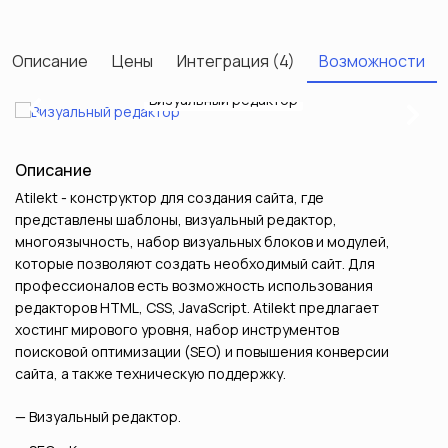
Описание
Цены
Интеграция (4)
Возможности
Редактирование товара
Визуальный редактор
Выбор дизайна
Статистика
Настройки
Страницы
Каталог
Заказы
Блоки
SEO
Next
Previous
Описание
Atilekt - конструктор для создания сайта, где
представлены шаблоны, визуальный редактор,
многоязычность, набор визуальных блоков и модулей,
которые позволяют создать необходимый сайт. Для
профессионалов есть возможность использования
редакторов HTML, CSS, JavaScript. Atilekt предлагает
хостинг мирового уровня, набор инструментов
поисковой оптимизации (SEO) и повышения конверсии
сайта, а также техническую поддержку.
Визуальный редактор.