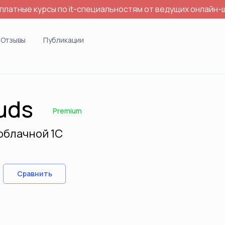
платные курсы по it-специальностям от ведущих онлайн-
Отзывы
Публикации
uds
Premium
облачной 1С
Сравнить