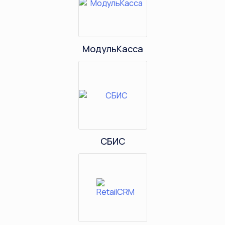
МодульКасса
СБИС