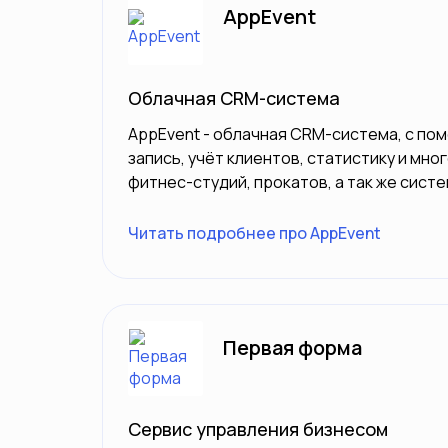
AppEvent
Облачная CRM-система
AppEvent - облачная CRM-система, с по
запись, учёт клиентов, статистику и мн
фитнес-студий, прокатов, а так же сист
Читать подробнее про AppEvent
Первая форма
Сервис управления бизнесом