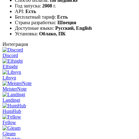
Способ оплаты:
По подписке
Год запуска:
2008
г.
API:
Есть
Бесплатный тариф:
Есть
Страна разработки:
Швеция
Доступные языки:
Русский, English
Установка:
Облако, ПК
Интеграция
Discord
Elfsight
Libsyn
MeisterNote
Landingi
HumHub
Fellow
Gleam