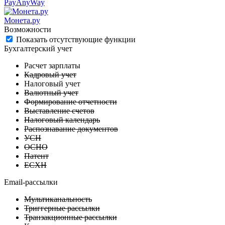
PayAnyWay
Монета.ру
Возможности
Показать отсутствующие функции
Бухгалтерский учет
Расчет зарплаты
Кадровый учет
Налоговый учет
Валютный учет
Формирование отчетности
Выставление счетов
Налоговый календарь
Распознавание документов
УСН
ОСНО
Патент
ЕСХН
Email-рассылки
Мультиканальность
Триггерные рассылки
Транзакционные рассылки