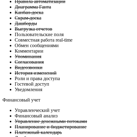
Правила автоматизации
Диаграмма Ганта
Канбан-доска
Скрам-доска
Дашборды
Выгрузка отчетов
Пользовательские поля
Совместная работа real-time
Обмен сообщениями
Комментарии
Упоминания
Согласования
Видеозвонки
История изменений
Роли и права доступа
Гостевой доступ
Уведомления
Финансовый учет
Управленческий учет
Финансовый анализ
Управление денежными потоками
Планирование и бюджетирование
Платежный календарь