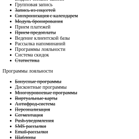
Групповая запись
Запись из соцсетей
Синхронизация с календарем
Модуль бронирования
Прием платежей
Прием предоплаты
Ведение клиентской базы
Рассылка напоминаний
Программы лояльности
Система скидок
Статистика
Программы лояльности
Бонусные программы
Дисконтные программы
Многоуровневые программы
Виртуальные карты
Антифрод-система
Персонализация
Сегментация
Push-уведомления
SMS рассылки
Email-рассылки
Шаблоны