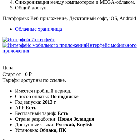
Синхронизация между компьютером и MEGA-облаком.
Общий доступ.
Платформы:
Веб-приложение, Десктопный софт, iOS, Android
Облачные хранилища
Интерфейс
Интерфейс мобильного
приложения
Цена
Старт от - 0 ₽
Тарифы доступны по
ссылке
.
Имеется пробный период.
Способ оплаты:
По подписке
Год запуска:
2013
г.
API:
Есть
Бесплатный тариф:
Есть
Страна разработки:
Новая Зеландия
Доступные языки:
Русский, English
Установка:
Облако, ПК