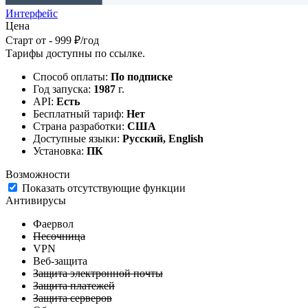
Интерфейс
Цена
Старт от - 999 ₽/год
Тарифы доступны по
ссылке
.
Способ оплаты:
По подписке
Год запуска:
1987
г.
API:
Есть
Бесплатный тариф:
Нет
Страна разработки:
США
Доступные языки:
Русский, English
Установка:
ПК
Возможности
Показать отсутствующие функции
Антивирусы
Фаервол
Песочница
VPN
Веб-защита
Защита электронной почты
Защита платежей
Защита серверов