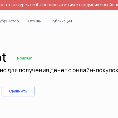
платные курсы по it-специальностям от ведущих онлайн-
убрикатор
Отзывы
Публикации
ot
Premium
ис для получения денег с онлайн-покупо
Сравнить