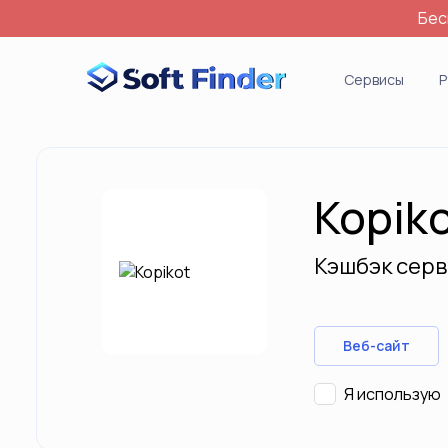
Бес
Войти
Сервисы
Р
Kopik
Кэшбэк серв
Веб-сайт
Я использую