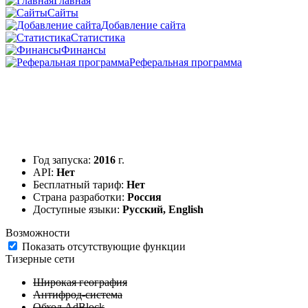
Главная
Сайты
Добавление сайта
Статистика
Финансы
Реферальная программа
Год запуска:
2016
г.
API:
Нет
Бесплатный тариф:
Нет
Страна разработки:
Россия
Доступные языки:
Русский, English
Возможности
Показать отсутствующие функции
Тизерные сети
Широкая география
Антифрод-система
Обход AdBlock