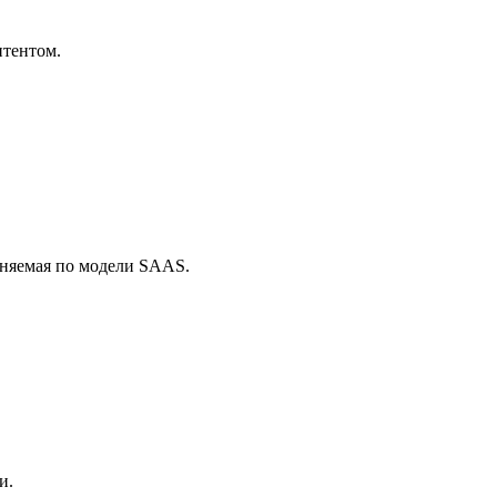
нтентом.
аняемая по модели SAAS.
и.