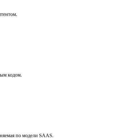
нтентом.
ным кодом.
аняемая по модели SAAS.