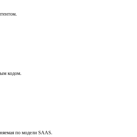
нтентом.
ным кодом.
аняемая по модели SAAS.