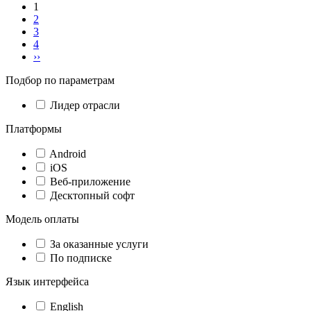
1
2
3
4
››
Подбор по параметрам
Лидер отрасли
Платформы
Android
iOS
Веб-приложение
Десктопный софт
Модель оплаты
За оказанные услуги
По подписке
Язык интерфейса
English