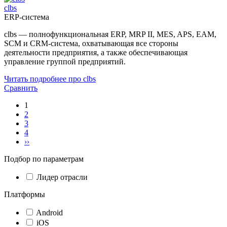
clbs
ERP-система
clbs — полнофункциональная ERP, MRP II, MES, APS, EAM,
SCM и CRM-система, охватывающая все стороны
деятельности предприятия, а также обеспечивающая
управление группой предприятий.
Читать подробнее про clbs
Сравнить
1
2
3
4
››
Подбор по параметрам
Лидер отрасли
Платформы
Android
iOS